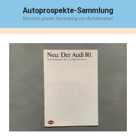
Zum
Autoprospekte-Sammlung
Inhalt
Berndo's private Sammlung von Autoliteratur!
springen