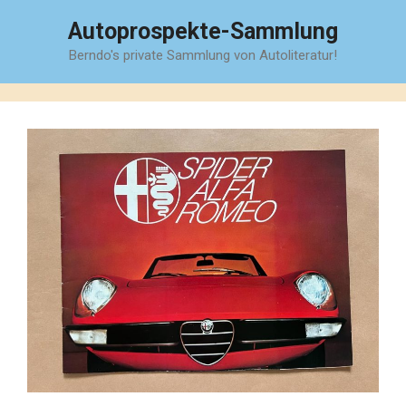
Zum
Autoprospekte-Sammlung
Inhalt
Berndo's private Sammlung von Autoliteratur!
springen