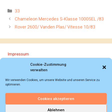
Kategorien
33
Chameleon Mercedes S-Klasse 1000SEL /83
Rover 2600/ Vanden Plas/ Vitesse 10/83
Impressum
Datenschutzerklärung
Cookie-Zustimmung
verwalten
Wir verwenden Cookies, um unsere Website und unseren Service zu
optimieren.
Cookies akzeptieren
© 2018 - 2026 Autoprospektesammlung (Bernd
Schweickard), Wiesbaden/Germany, All rights reserved.
Ablehnen