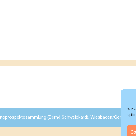
Wir 
optim
toprospektesammlung (Bernd Schweickard), Wiesbaden/Germany, All
Co